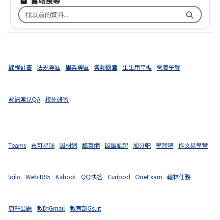
舊站搜尋
搜尋台南市文元國小舊校網關鍵字
課程計畫
法規專區
畢業專區
各類簡章
生生用平板
營養午餐
資訊常見QA
校外研習
Teams
布可星球
因材網
酷英網
因雄崛起
加分吧
學習吧
作文易學堂
loilo
WebIRS5
Kahoot
QQ快答
Curipod
OneExam
翰林任務
康軒出題
教師Gmail
教育部Gsuit