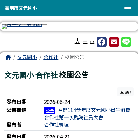
臺南市文元國小
導覽列
跳至主內容區
臺南市文元國小
⏸
工具列
大
中
小
頁尾區域
主內容區域
Home
文元國小
合作社
校園公告
文元國小
合作社
校園公告
887
新聞列表
發布日期
2026-06-24
公告標題
召開114學年度文元國小員生消費
公告
合作社第一次臨時社員大會
發布者
合作社經理
發布日期
2026-04-21