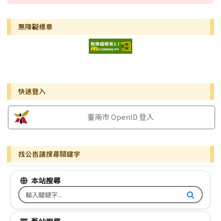
無障礙標章
右邊區域內容
快速登入
臺南市 OpenID 登入
找公告請搜尋關鍵字
本站搜尋
搜尋台南市文元國小全球資訊網關鍵字