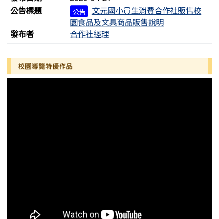
公告標題
文元國小員生消費合作社販售校
公告
園食品及文具商品販售說明
發布者
合作社經理
左邊區域內容
校園導覽特優作品