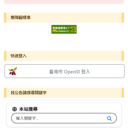
無障礙標章
右邊區域內容
快速登入
臺南市 OpenID 登入
找公告請搜尋關鍵字
本站搜尋
搜尋台南市文元國小全球資訊網關鍵字