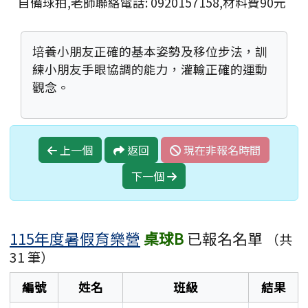
自備球拍,老師聯絡電話: 0920157158,材料費90元
培養小朋友正確的基本姿勢及移位步法，訓
練小朋友手眼協調的能力，灌輸正確的運動
觀念。
上一個
返回
現在非報名時間
下一個
115年度暑假育樂營
桌球B
已報名名單
（共
31 筆）
編號
姓名
班級
結果