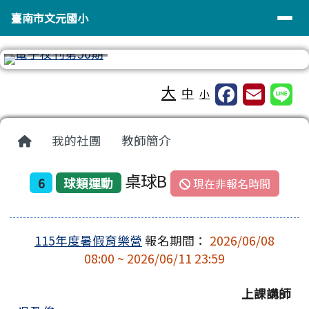
臺南市文元國小
導覽列
跳至主內容區
臺南市文元國小
⏸
工具列
大
中
小
頁尾區域
主內容區域
回首頁
我的社團
教師簡介
桌球B
6
球類運動
現在非報名時間
115年度暑假育樂營
報名期間：
2026/06/08
08:00 ~ 2026/06/11 23:59
上課講師