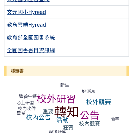
文元國小Hyread
教育雲端Hyread
教育部全國圖書系統
全國圖書書目資訊網
標籤雲
標籤雲導覽
新生
好消息
校外研習
營養午餐
校外競賽
必上研習
轉知
校內收件
重要
公告
畢業
校內公告
活動
簡章
校內競賽
狂賀
課後社團