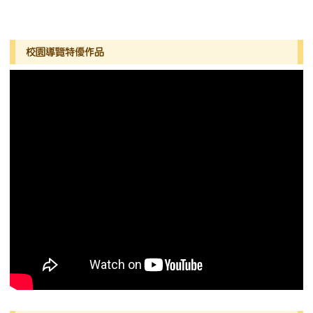
左邊區域內容
校園導覽特優作品