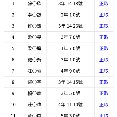
1
蘇○欣
3年
14
18號
正取
2
李○諺
2年
1
0號
正取
3
許○甄
3年
14
26號
正取
4
梁○旻
3年
7
0號
正取
5
梁○庭
1年
7
0號
正取
6
羅○妡
3年
1
0號
正取
7
莊○蓉
4年
9
0號
正取
8
羅○宇
3年
14
15號
正取
9
賴○宸
3年
5
0號
正取
10
莊○瑋
4年
11
10號
正取
11
黃○喬
5年
3
0號
正取