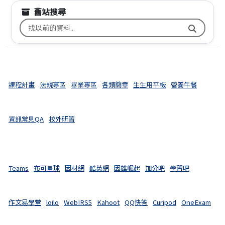
舊站搜尋
搜尋台南市文元國小舊校網關鍵字
課程計畫
法規專區
畢業專區
各類簡章
生生用平板
營養午餐
資訊常見QA
校外研習
Teams
布可星球
因材網
酷英網
因雄崛起
加分吧
學習吧
作文易學堂
loilo
WebIRS5
Kahoot
QQ快答
Curipod
OneExam