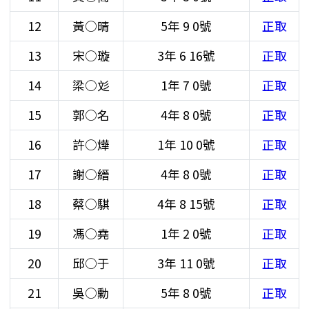
12
黃○晴
5年
9
0號
正取
13
宋○璇
3年
6
16號
正取
14
梁○彣
1年
7
0號
正取
15
郭○名
4年
8
0號
正取
16
許○燁
1年
10
0號
正取
17
謝○縉
4年
8
0號
正取
18
蔡○騏
4年
8
15號
正取
19
馮○堯
1年
2
0號
正取
20
邱○于
3年
11
0號
正取
21
吳○勳
5年
8
0號
正取