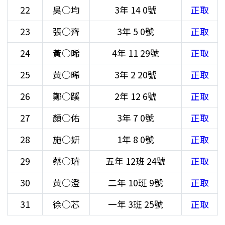
22
吳○均
3年
14
0號
正取
23
張○齊
3年
5
0號
正取
24
黃○晞
4年
11
29號
正取
25
黃○晞
3年
2
20號
正取
26
鄭○蹊
2年
12
6號
正取
27
顏○佑
3年
7
0號
正取
28
施○妍
1年
8
0號
正取
29
蔡○璿
五年
12班
24號
正取
30
黃○澄
二年
10班
9號
正取
31
徐○芯
一年
3班
25號
正取