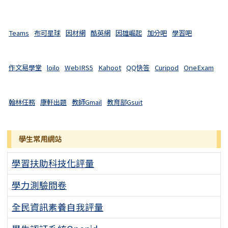
Teams
布可星球
因材網
酷英網
因雄崛起
加分吧
學習吧
作文易學堂
loilo
WebIRS5
Kahoot
QQ快答
Curipod
OneExam
翰林任務
康軒出題
教師Gmail
教育部Gsuit
學生常用網站
學習扶助科技化評量
學力測驗問卷
全民資訊素養自我評量