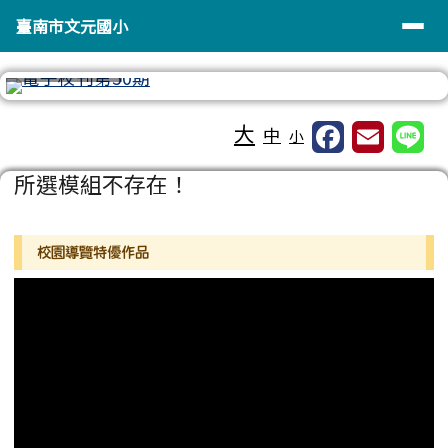
臺南市文元國小
導覽列
跳至主內容區
臺南市文元國小
⏸
工具列
大
中
小
頁尾區域
主內容區域
所選模組不存在！
左邊區域內容
校園導覽特優作品