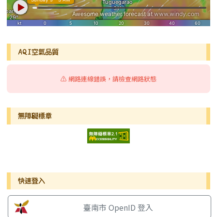
AQI空氣品質
⚠️ 網路連線錯誤，請檢查網路狀態
無障礙標章
右邊區域內容
快速登入
臺南市 OpenID 登入