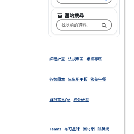
舊站搜尋
搜尋台南市文元國小舊校網關鍵
課程計畫
法規專區
畢業專區
各類簡章
生生用平板
營養午餐
資訊常見QA
校外研習
Teams
布可星球
因材網
酷英網