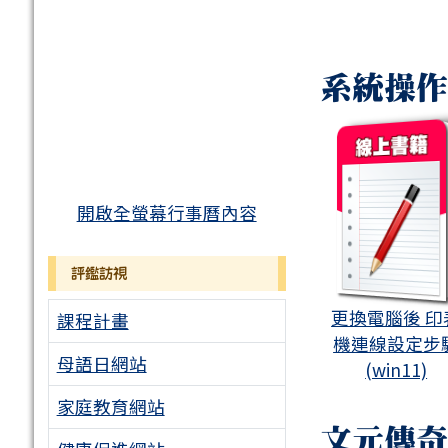
系統操作
boo
開啟全螢幕行事曆內容
評鑑訪視
更換電腦後 印
課程計畫
機連線設定步
母語日網站
(win11)
家庭教育網站
文元傳奇