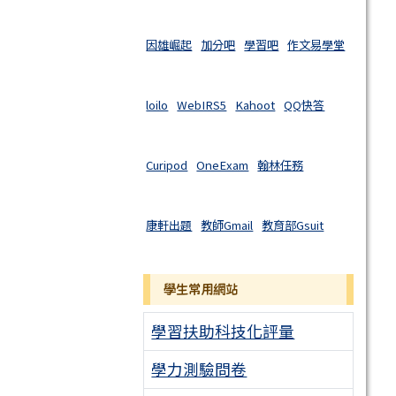
因雄崛起
加分吧
學習吧
作文易學堂
loilo
WebIRS5
Kahoot
QQ快答
Curipod
OneExam
翰林任務
康軒出題
教師Gmail
教育部Gsuit
學生常用網站
學習扶助科技化評量
學力測驗問卷