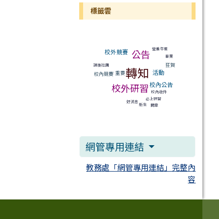
標籤雲
標籤雲導覽
營養午餐
公告
校外競賽
畢業
狂賀
課後社團
轉知
活動
重要
校內競賽
校內公告
校外研習
校內收件
必上研習
好消息
新生
簡章
網管專用連結
教務處「網管專用連結」完整內
容