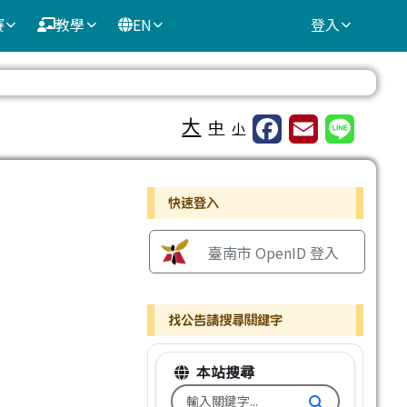
賽
教學
EN
登入
⏸
大
中
小
右邊區域內容
快速登入
臺南市 OpenID 登入
找公告請搜尋關鍵字
本站搜尋
搜尋台南市文元國小全球資訊網