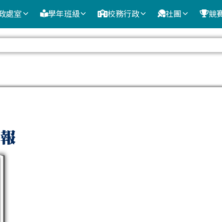
政處室
學年班級
校務行政
社團
競
域
ks
報
k:115學年度新進教師研習