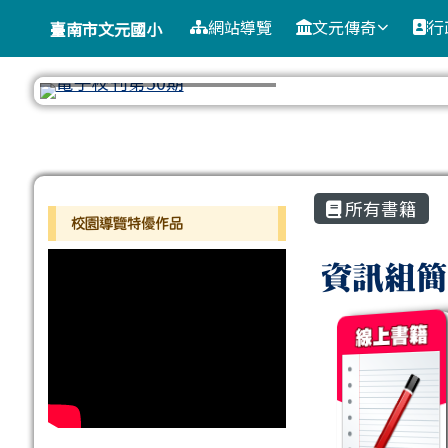
臺南市文元國小
導覽列
跳至主內容區
網站導覽
文元傳奇
行
臺南市文元國小
工具列
頁尾區域
主內容區
所有書籍
左邊區域內容
校園導覽特優作品
All Boo
資訊組簡
boo