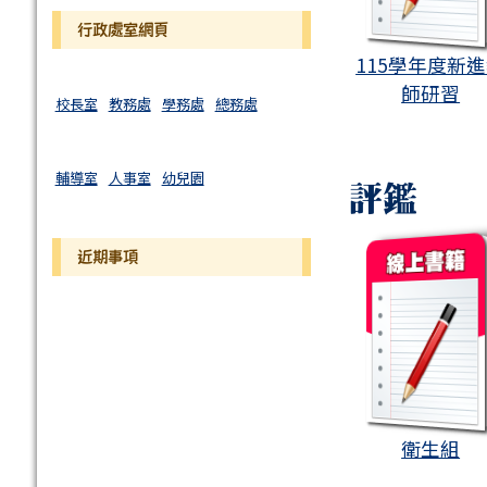
行政處室網頁
115學年度新
師研習
校長室
教務處
學務處
總務處
輔導室
人事室
幼兒園
評鑑
book
近期事項
衛生組