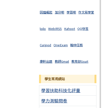
因雄崛起
加分吧
學習吧
作文易學堂
loilo
WebIRS5
Kahoot
QQ快答
Curipod
OneExam
翰林任務
康軒出題
教師Gmail
教育部Gsuit
學生常用網站
學習扶助科技化評量
學力測驗問卷