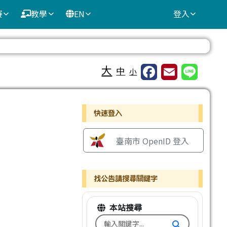
賽
教學
EN
登入
⏸
大
中
小
右邊區域內容
快速登入
臺南市 OpenID 登入
找公告請搜尋關鍵字
本站搜尋
搜尋台南市文元國小全球資訊網