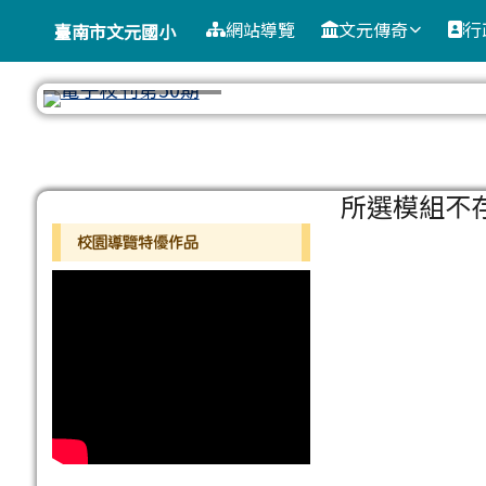
臺南市文元國小
導覽列
跳至主內容區
網站導覽
文元傳奇
行
臺南市文元國小
工具列
頁尾區域
主內容區
所選模組不
左邊區域內容
校園導覽特優作品