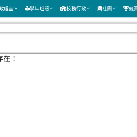
政處室
學年班級
校務行政
社團
競
域
存在！