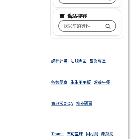
舊站搜尋
搜尋台南市文元國小舊校網關鍵
課程計畫
法規專區
畢業專區
各類簡章
生生用平板
營養午餐
資訊常見QA
校外研習
Teams
布可星球
因材網
酷英網