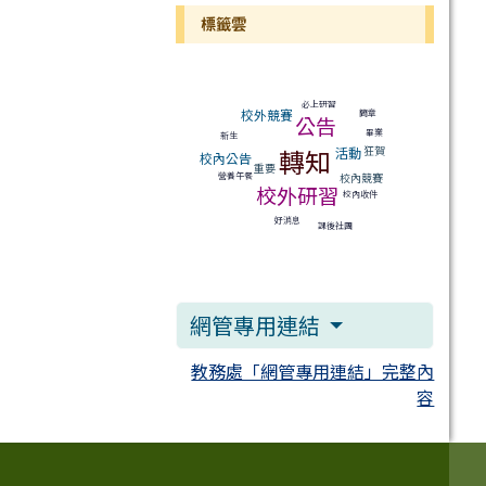
標籤雲
標籤雲導覽
必上研習
校外競賽
簡章
公告
畢業
新生
狂賀
轉知
活動
校內公告
重要
營養午餐
校內競賽
校外研習
校內收件
好消息
課後社團
網管專用連結
教務處「網管專用連結」完整內
容