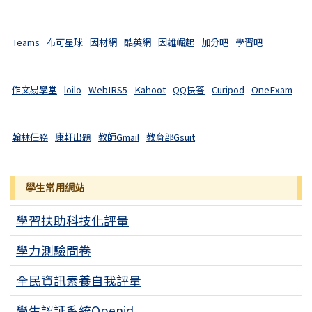
Teams
布可星球
因材網
酷英網
因雄崛起
加分吧
學習吧
作文易學堂
loilo
WebIRS5
Kahoot
QQ快答
Curipod
OneExam
翰林任務
康軒出題
教師Gmail
教育部Gsuit
學生常用網站
學習扶助科技化評量
學力測驗問卷
全民資訊素養自我評量
學生認証系統Openid