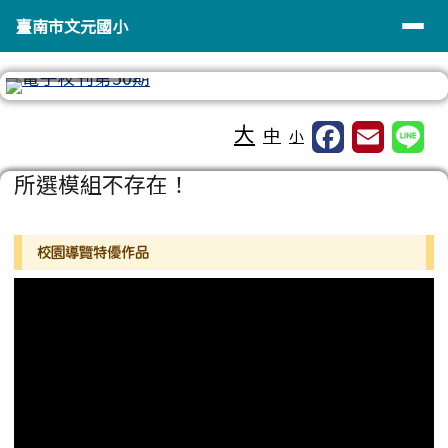
臺南市文元國小
導覽列
跳至主內容區
臺南市文元國小
⏸
工具列
大
中
小
頁尾區域
主內容區域
所選模組不存在！
左邊區域內容
校園導覽特優作品