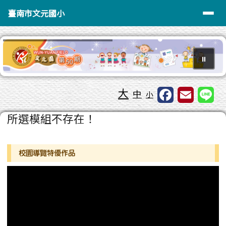
臺南市文元國小
導覽列
跳至主內容區
臺南市文元國小
⏸
工具列
大
中
小
頁尾區域
主內容區域
所選模組不存在！
左邊區域內容
校園導覽特優作品