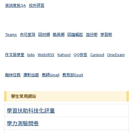
資訊常見QA
校外研習
Teams
布可星球
因材網
酷英網
因雄崛起
加分吧
學習吧
作文易學堂
loilo
WebIRS5
Kahoot
QQ快答
Curipod
OneExam
翰林任務
康軒出題
教師Gmail
教育部Gsuit
學生常用網站
學習扶助科技化評量
學力測驗問卷