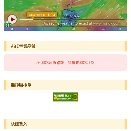
AQI空氣品質
⚠️ 網路連線錯誤，請檢查網路狀態
無障礙標章
右邊區域內容
快速登入