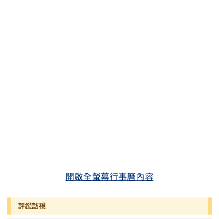
開啟全螢幕行事曆內容
評鑑訪視