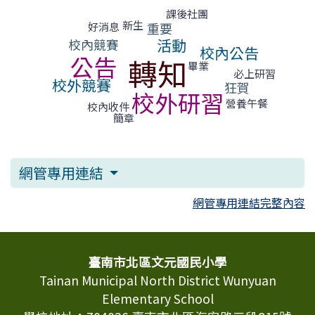
標籤雲導覽
課後社團
新生
好消息
重要
活動
校內競賽
校內公告
公告
轉知
畢業
必上研習
校外競賽
狂賀
校外研習
營養午餐
校內收件
簡章
網管專用連結
網管專用連結完整內容
頁尾區域內容
臺南市北區文元國民小學
Tainan Municipal North District Wunyuan
Elementary School